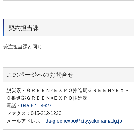
契約担当課
発注担当課と同じ
このページへのお問合せ
脱炭素・ＧＲＥＥＮ×ＥＸＰＯ推進局ＧＲＥＥＮ×ＥＸＰ
Ｏ推進部ＧＲＥＥＮ×ＥＸＰＯ推進課
電話：
045-671-4627
ファクス：045-212-1223
メールアドレス：
da-greenexpo@city.yokohama.lg.jp