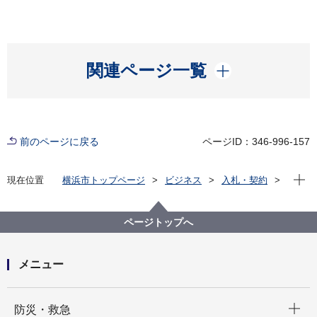
開く
関連ページ一覧
前のページに戻る
ページID：346-996-157
現在位
現在位置
横浜市トップページ
ビジネス
入札・契約
プロポーザル等の発注情報
2023年度
委託
都市整備局
【契約結果公表】【公募型プロポーザル】令和５年度
ページトップへ
「ヨコハマ未来創造会議（仮称）」企画・運営補助業
務委託
メニュー
開く
防災・救急