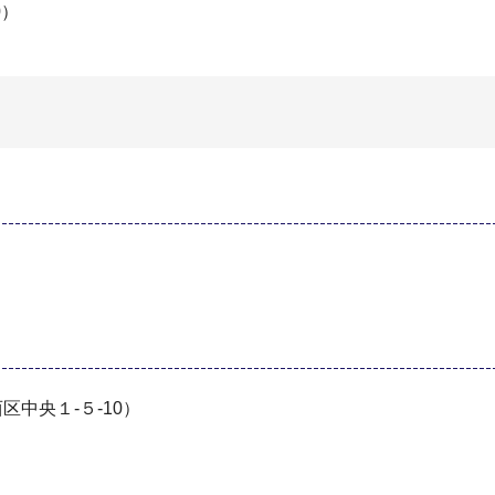
0）
中央１-５-10）