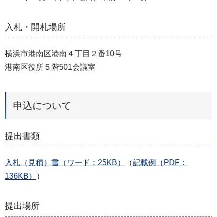
入札・開札場所
横浜市港南区港南４丁目２番10号
港南区役所５階501会議室
申込について
提出書類
⼊札（⾒積）書（ワード：25KB）
（
記載例（PDF：
136KB）
）
提出場所