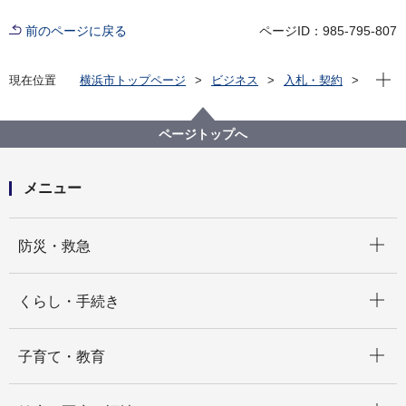
前のページに戻る
ページID：985-795-807
現在位
現在位置
横浜市トップページ
ビジネス
入札・契約
プロポーザル等の発注情報
2023年度
委託
港南区
【見積合わせ結果掲載】RPA 操作研修業務委託
ページトップへ
メニュー
開く
防災・救急
開く
くらし・手続き
開く
子育て・教育
開く