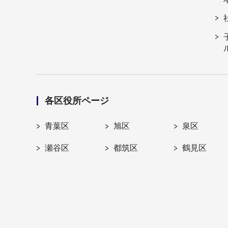
各区役所ページ
青葉区
旭区
泉区
瀬谷区
都筑区
鶴見区