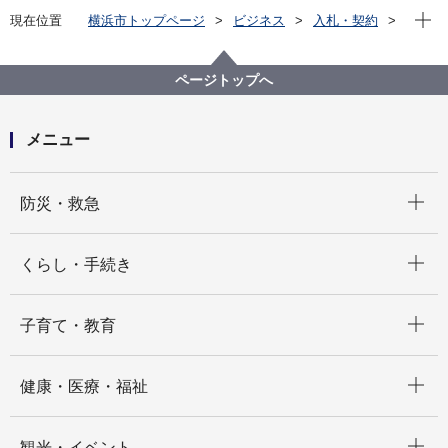
現在位
現在位置
横浜市トップページ
ビジネス
入札・契約
プロポーザル等の発注情報
2023年度
賃貸等
旭区
【結果掲載】旭土木事務所監督車（軽ワゴン２台）の
ページトップへ
新規リース（公募型見積合わせ）
メニュー
開く
防災・救急
開く
くらし・手続き
開く
子育て・教育
開く
健康・医療・福祉
開く
観光・イベント