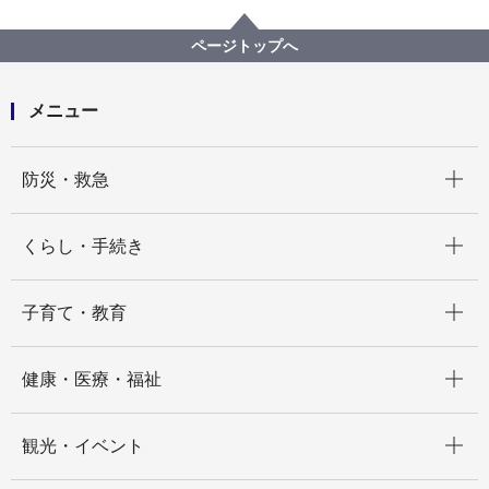
プロポーザル等の発注情報
2022年度
指名競争入札（公募型でない）の入札結果
南区
永田地区センター１階照明器具改修業務委託
ページトップへ
メニュー
開く
防災・救急
開く
くらし・手続き
開く
子育て・教育
開く
健康・医療・福祉
開く
観光・イベント