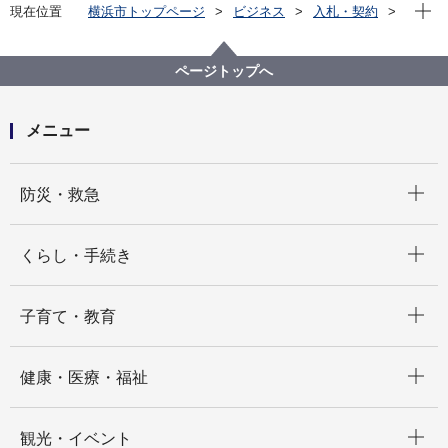
現在位
現在位置
横浜市トップページ
ビジネス
入札・契約
プロポーザル等の発注情報
2022年度
委託
港南区
【見積合わせ結果掲載】横浜市港南区デジタル活用支
ページトップへ
援業務委託
メニュー
開く
防災・救急
開く
くらし・手続き
開く
子育て・教育
開く
健康・医療・福祉
開く
観光・イベント