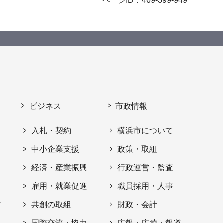
ページID：469-399-949
ビジネス
市政情報
入札・契約
横浜市について
ト
中小企業支援
政策・取組
経済・産業振興
行政運営・監査
雇用・就業促進
職員採用・人事
信
共創の取組
財政・会計
国際交流・協力
広報・広聴・報道