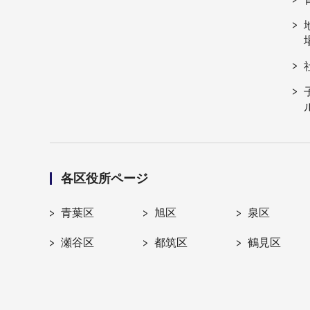
各区役所ページ
青葉区
旭区
泉区
瀬谷区
都筑区
鶴見区