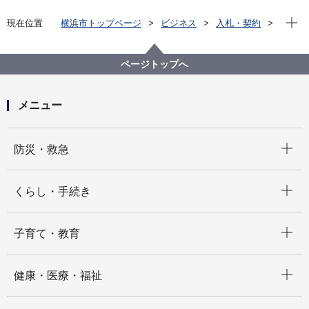
現在位
現在位置
横浜市トップページ
ビジネス
入札・契約
プロポーザル等の発注情報
2021年度
委託
港湾局
ページトップへ
メニュー
開く
防災・救急
開く
くらし・手続き
開く
子育て・教育
開く
健康・医療・福祉
開く