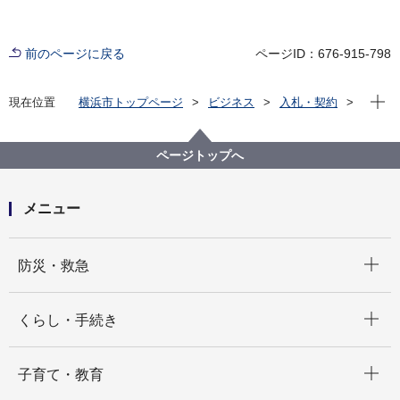
前のページに戻る
ページID：676-915-798
現在位
現在位置
横浜市トップページ
ビジネス
入札・契約
プロポーザル等の発注情報
2021年度
委託
神奈川区
ページトップへ
メニュー
開く
防災・救急
開く
くらし・手続き
開く
子育て・教育