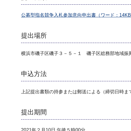
公募型指名競争入札参加意向申出書（ワード：14K
提出場所
横浜市磯子区磯子３－５－１ 磯子区総務部地域振
申込方法
上記提出書類の持参または郵送による（締切日時ま
提出期間
2021年２月10日 午後５時00分