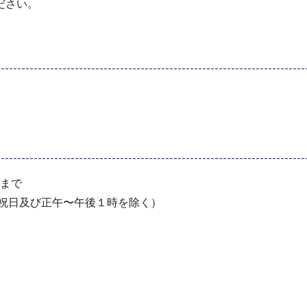
ださい。
分まで
・祝⽇及び正午〜午後１時を除く）