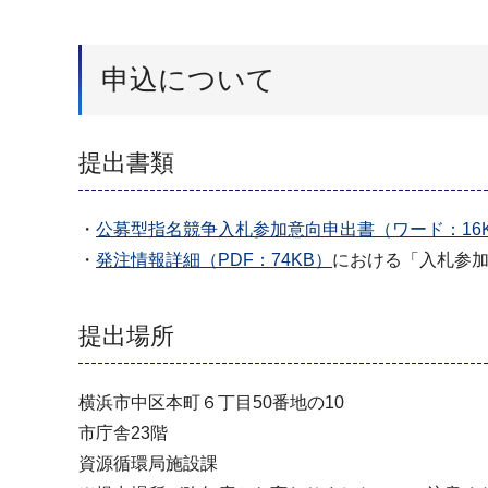
申込について
提出書類
・
公募型指名競争入札参加意向申出書（ワード：16
・
発注情報詳細（PDF：74KB）
における「入札参加
提出場所
横浜市中区本町６丁目50番地の10
市庁舎23階
資源循環局施設課