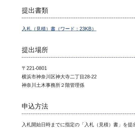
提出書類
入札（見積）書（ワード：23KB）
提出場所
〒221-0801
横浜市神奈川区神大寺二丁目28-22
神奈川土木事務所２階管理係
申込方法
⼊札開始⽇時までに指定の「⼊札（⾒積）書」を提