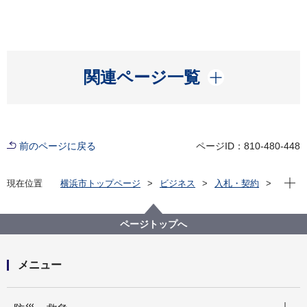
開く
関連ページ一覧
前のページに戻る
ページID：810-480-448
現在位
現在位置
横浜市トップページ
ビジネス
入札・契約
プロポーザル等の発注情報
2020年度
設計・測量等
教育委員会事務局
ページトップへ
メニュー
開く