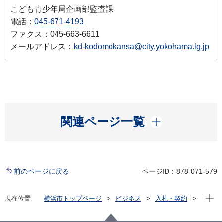
こども青少年局企画部監査課
電話：
045-671-4193
ファクス：045-663-6611
メールアドレス：
kd-kodomokansa@city.yokohama.lg.jp
開く
関連ページ一覧
前のページに戻る
ページID：878-071-579
現在位
現在位置
横浜市トップページ
ビジネス
入札・契約
プロポーザル等の発注情報
2020年度
緊急を要する契約の締結結果
こども青少年局