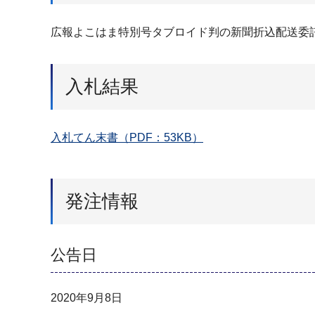
広報よこはま特別号タブロイド判の新聞折込配送委
入札結果
入札てん末書（PDF：53KB）
発注情報
公告日
2020年9月8日