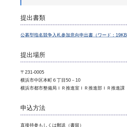
提出書類
公募型指名競争入札参加意向申出書（ワード：19K
提出場所
〒231-0005
横浜市中区本町６丁目50－10
横浜市都市整備局ＩＲ推進室ＩＲ推進部ＩＲ推進課
申込方法
直接持参もしくは郵送（書留）