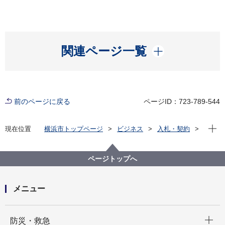
開く
関連ページ一覧
前のページに戻る
ページID：723-789-544
現在位
現在位置
横浜市トップページ
ビジネス
入札・契約
プロポーザル等の発注情報
2020年度
委託
政策経営・国際戦略局
【参加申込終了】【公募型指名競争入札】データを重
ページトップへ
視した政策形成推進業務委託
メニュー
開く
防災・救急