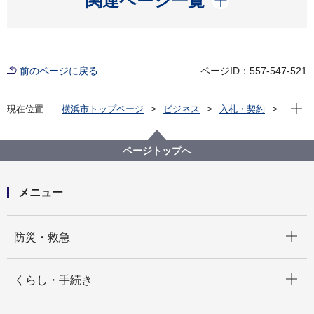
関連ページ一覧
前のページに戻る
ページID：557-547-521
現在位
現在位置
横浜市トップページ
ビジネス
入札・契約
プロポーザル等の発注情報
2020年度
委託
国際局
【契約結果公表】【公募型プロポーザル】令和２年度
ページトップへ
Y-PORTセンターにおけるパッケージ型都市ソリュー
ションの創出を通じた市内企業の海外インフラビジネ
ス展開支援業務委託
メニュー
開く
防災・救急
開く
くらし・手続き
開く