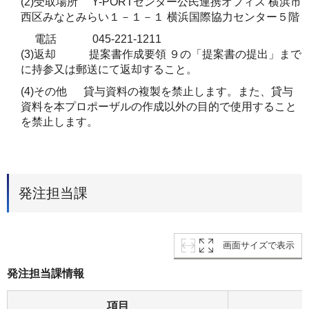
(2)
受
取
場所
Y-PORT
センタ
ー公民連携オフィス 横浜市
西区みなとみらい１－１－１ 横浜国際協力センター５階
電話 045-221-1211
(3)返却 提案書作成要領 ９の「提案書の提出」まで
に持参又は郵送にて返却すること。
(4)その他 貸与資料の複製を禁止します。また、貸与
資料を本プロポーザルの作成以外の目的で使用すること
を禁止します。
発注担当課
画面サイズで表示
発注担当課情報
項目