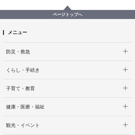
プロポーザル等の発注情報
2020年度
委託
港北区
【入札結果掲載】【公募型指名競争入札】新田地区セ
ページトップへ
ンター料理室エアコン更新業務委託
メニュー
開く
防災・救急
開く
くらし・手続き
開く
子育て・教育
開く
健康・医療・福祉
開く
観光・イベント