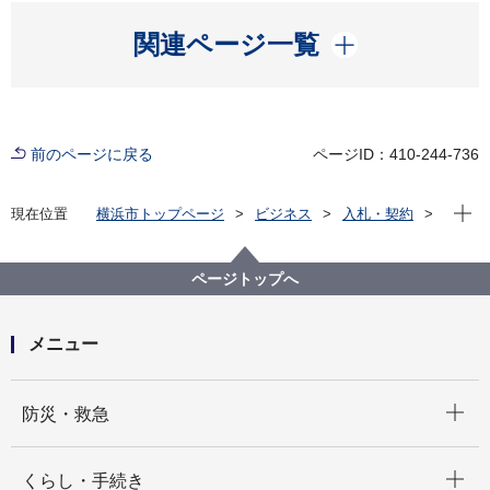
開く
関連ページ一覧
前のページに戻る
ページID：410-244-736
現在位
現在位置
横浜市トップページ
ビジネス
入札・契約
プロポーザル等の発注情報
2020年度
委託
医療局
ページトップへ
メニュー
開く
防災・救急
開く
くらし・手続き