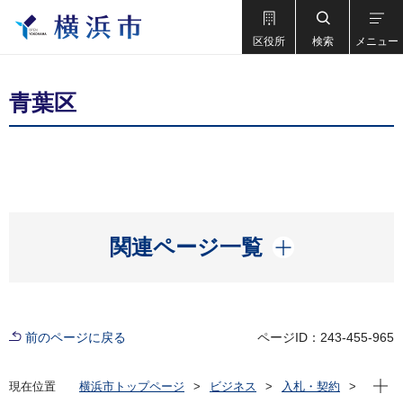
区役所
検索
メニュー
青葉区
開く
関連ページ一覧
前のページに戻る
ページID：243-455-965
現在位
現在位置
横浜市トップページ
ビジネス
入札・契約
プロポーザル等の発注情報
2020年度
委託