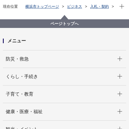
現在位
現在位置
横浜市トップページ
ビジネス
入札・契約
プロポーザル等の発注情報
2020年度
新着情報一覧
ページトップへ
メニュー
開く
防災・救急
開く
くらし・手続き
開く
子育て・教育
開く
健康・医療・福祉
開く