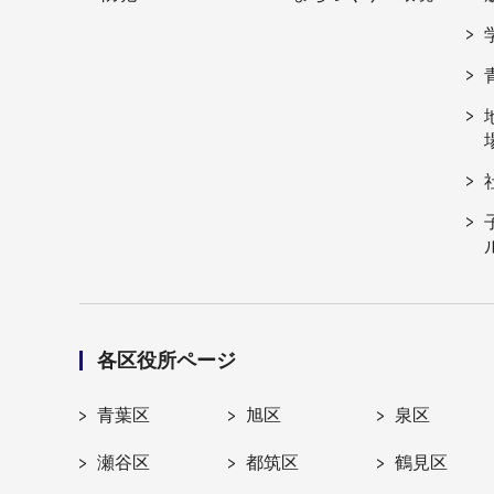
各区役所ページ
青葉区
旭区
泉区
瀬谷区
都筑区
鶴見区