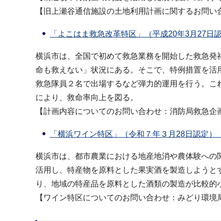
【旧上瀬谷通信施設の土地利用計画に関するお問い合わせ：
「よこはま救急改革特区」（平成20年3月27日認定
横浜市は、全国で初めて救急業務を開始した救急発
命も救えない」状況にある。そこで、特例措置を活
救急隊員２名で出場するなど弾力的運用を行う。こ
により、救命率向上を図る。
【計画内容についてのお問い合わせ：消防局救急企画課 0
「横浜ワイン特区」（令和７年３月28日認定）（P
横浜市は、都市農業における地産地消や農体験への
活用し、特産物を原料とした果実酒を製造しようと
り、地域の特産品を原料とした酒類の製造が比較的
【ワイン特区についてのお問い合わせ：みどり環境局農業振