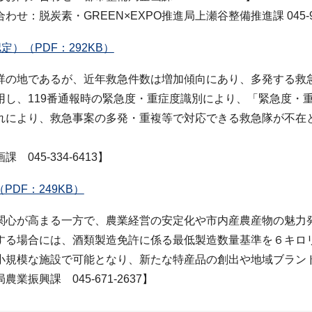
脱炭素・GREEN×EXPO推進局上瀬谷整備推進課 045-900
）（PDF：292KB）
祥の地であるが、近年救急件数は増加傾向にあり、多発する救
用し、119番通報時の緊急度・重症度識別により、「緊急度・
れにより、救急事案の多発・重複等で対応できる救急隊が不在
45-334-6413】
DF：249KB）
関心が高まる一方で、農業経営の安定化や市内産農産物の魅力
する場合には、酒類製造免許に係る最低製造数量基準を６キロ
小規模な施設で可能となり、新たな特産品の創出や地域ブラン
興課 045-671-2637】