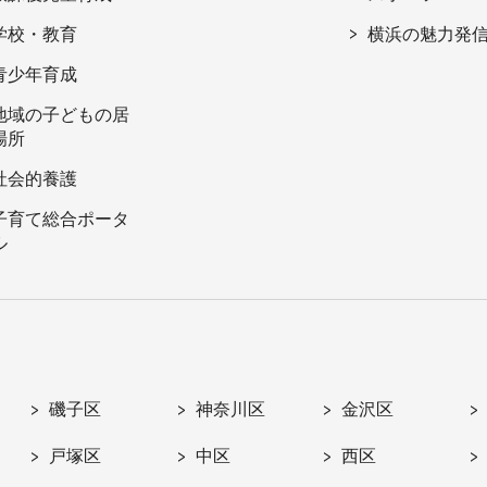
学校・教育
横浜の魅力発
青少年育成
地域の子どもの居
場所
社会的養護
子育て総合ポータ
ル
磯子区
神奈川区
金沢区
戸塚区
中区
西区