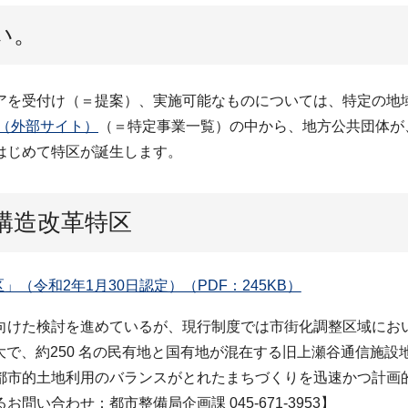
い。
アを受付け（＝提案）、実施可能なものについては、特定の地
（外部サイト）
（＝特定事業一覧）の中から、地方公共団体が
はじめて特区が誕生します。
構造改革特区
令和2年1月30日認定）（PDF：245KB）
向けた検討を進めているが、現行制度では市街化調整区域にお
広大で、約250 名の民有地と国有地が混在する旧上瀬谷通信施
都市的土地利用のバランスがとれたまちづくりを迅速かつ計画
い合わせ：都市整備局企画課 045-671-3953】