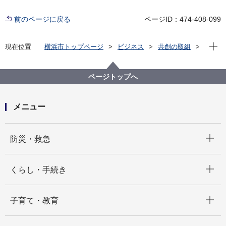
前のページに戻る
ページID：474-408-099
現在位
現在位置
横浜市トップページ
ビジネス
共創の取組
公共施設等の整備等
各局の活用状況
教育委員会事務局
横浜市立図書館
指定管理者の管理運営（令和2年4月から令和7年3月ま
ページトップへ
で）
メニュー
開く
防災・救急
開く
くらし・手続き
開く
子育て・教育
開く