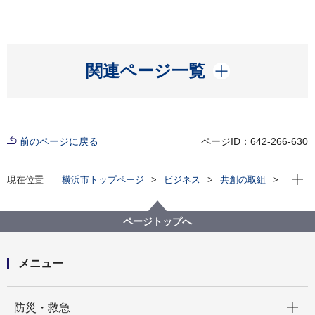
開く
関連ページ一覧
前のページに戻る
ページID：642-266-630
現在位
現在位置
横浜市トップページ
ビジネス
共創の取組
公共施設等の整備等
各局の活用状況
教育委員会事務局
文化財施設の指定管理について
ページトップへ
横浜市歴史博物館等指定管理者選定評価委員会
令和元年度実施横浜市歴史博物館等指定管理者選定評
価委員会
メニュー
開く
防災・救急