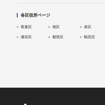
各区役所ページ
青葉区
旭区
泉区
瀬谷区
都筑区
鶴見区