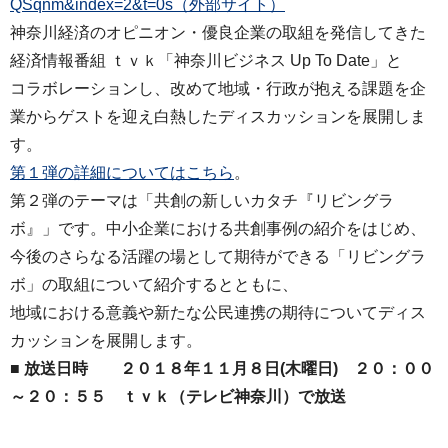
QSqnm&index=2&t=0s（外部サイト）
神奈川経済のオピニオン・優良企業の取組を発信してきた
経済情報番組 ｔｖｋ「神奈川ビジネス Up To Date」と
コラボレーションし、改めて地域・行政が抱える課題を企
業からゲストを迎え白熱したディスカッションを展開しま
す。
第１弾の詳細についてはこちら
。
第２弾のテーマは「共創の新しいカタチ『リビングラ
ボ』」です。中小企業における共創事例の紹介をはじめ、
今後のさらなる活躍の場として期待ができる「リビングラ
ボ」の取組について紹介するとともに、
地域における意義や新たな公民連携の期待についてディス
カッションを展開します。
■
放送日時 ２０１８年１１月８日(木曜日) ２０：００
～２０：５５ ｔｖｋ（テレビ神奈川）で放送