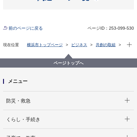
前のページに戻る
ページID：253-099-530
現在位
現在位置
横浜市トップページ
ビジネス
共創の取組
横浜市の共創
メディア掲載情報
tvk【神奈川ビジネスUp To Date 】×【横浜共創】特別
番組 第２弾
ページトップへ
メニュー
開く
防災・救急
開く
くらし・手続き
開く