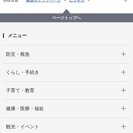
現在位置
横浜市トップページ
ビジネス
雇用・就業促進
勤労者のための制度
横浜市勤労者福祉共済制度（ハマふれんど）
令和４年度第１回横浜市勤労者福祉共済運営審議会会
ページトップへ
議録
メニュー
開く
防災・救急
開く
くらし・手続き
開く
子育て・教育
開く
健康・医療・福祉
開く
観光・イベント