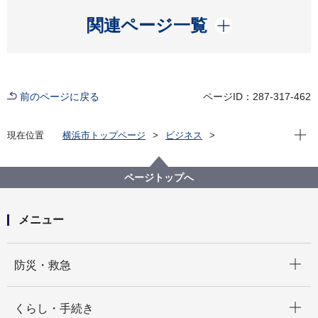
開く
関連ページ一覧
前のページに戻る
ページID：287-317-462
現在位
現在位置
横浜市トップページ
ビジネス
中小企業支援
その他
災害時における物資調達・事業再建支援に関する事業
者との協力
ページトップへ
生活必需物資の供給協力
メニュー
開く
防災・救急
開く
くらし・手続き