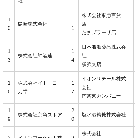
社
株式会社東急百貨
1
1
島崎株式会社
店
0
1
たまプラーザ店
日本船舶薬品株式会
1
1
株式会社神酒連
社
3
4
横浜支店
イオンリテール株式
1
株式会社イトーヨー
1
会社
6
カ堂
7
南関東カンパニー
1
2
株式会社京急ストア
塩水港精糖株式会社
9
0
株式会社
2
イオンマーケット株
2