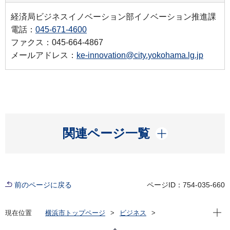
経済局ビジネスイノベーション部イノベーション推進課
電話：
045-671-4600
ファクス：045-664-4867
メールアドレス：
ke-innovation@city.yokohama.lg.jp
開く
関連ページ一覧
前のページに戻る
ページID：754-035-660
現在位
現在位置
横浜市トップページ
ビジネス
経済・産業振興
創業・起業家支援