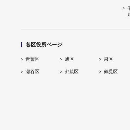
各区役所ページ
青葉区
旭区
泉区
瀬谷区
都筑区
鶴見区