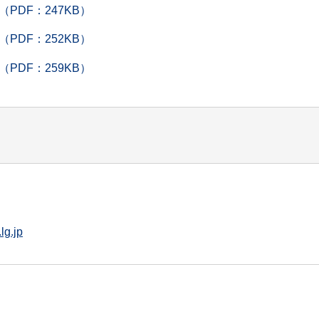
DF：247KB）
DF：252KB）
DF：259KB）
lg.jp