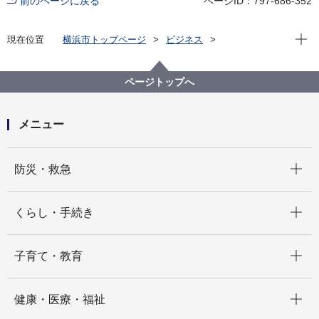
前のページに戻る
ページID：797-686-352
現在位
現在位置
横浜市トップページ
ビジネス
分野別メニュー
港湾
ビジネスサポート情報一覧
港湾の使用料
横浜市規則等に係る意見公募の結果
ページトップへ
横浜市規則等に係る意見公募の結果について（インセ
ンティブ制度）
メニュー
開く
防災・救急
開く
くらし・手続き
開く
子育て・教育
開く
健康・医療・福祉