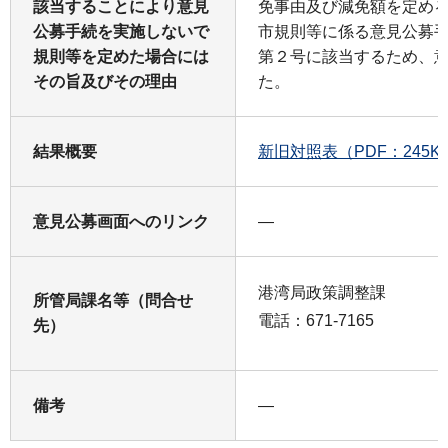
該当することにより意見
免事由及び減免額を定め
公募手続を実施しないで
市規則等に係る意見公募
規則等を定めた場合には
第２号に該当するため、
その旨及びその理由
た。
結果概要
新旧対照表（PDF：245K
意見公募画面へのリンク
―
港湾局政策調整課
所管局課名等（問合せ
電話：671-7165
先）
備考
―