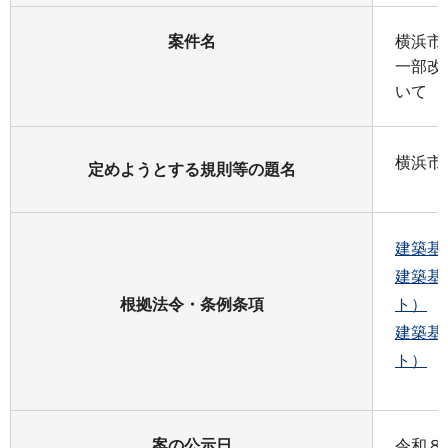
案件名
横浜市
一部改
いて
横浜市
定めようとする規則等の題名
建築基
建築基
根拠法令・条例条項
ト）
建築基
ト）
案の公示日
令和８