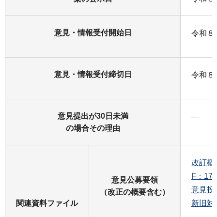
意見・情報受付開始日
令和８
意見・情報受付締切日
令和８
意見提出が30日未満
―
の場合その理由
改訂概
F：17
意見公募要領
意見投
（改正の概要含む）
関連資料ファイル
新旧対照