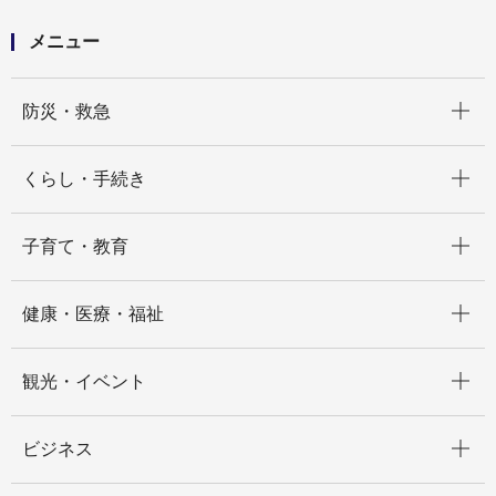
横浜市建築基準法取扱基準集の一部改訂について（意
見公募）
メニュー
開く
防災・救急
開く
くらし・手続き
開く
子育て・教育
開く
健康・医療・福祉
開く
観光・イベント
開く
ビジネス