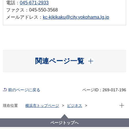
電話：
045-671-2933
ファクス：045-550-3568
メールアドレス：
kc-kjkikaku@city.yokohama.lg.jp
開く
関連ページ一覧
前のページに戻る
ページID：269-017-196
現在位
現在位置
横浜市トップページ
ビジネス
分野別メニュー
建築・都市計画
建築関連手続・法令・許認可
建築基準法に基づく規制・取扱等
ページトップへ
意見公募ページ