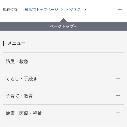
現在位
現在位置
横浜市トップページ
ビジネス
分野別メニュー
建築・都市計画
宅地開発関連手続・法令・許認可
審査基準等
基準・取扱い改定履歴
2026年度
ページトップへ
メニュー
開く
防災・救急
開く
くらし・手続き
開く
子育て・教育
開く
健康・医療・福祉
開く