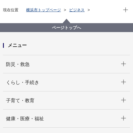
現在位
現在位置
横浜市トップページ
ビジネス
分野別メニュー
建築・都市計画
宅地開発関連手続・法令・許認可
審査基準等
基準・取扱い改定履歴
2025年度
ページトップへ
メニュー
開く
防災・救急
開く
くらし・手続き
開く
子育て・教育
開く
健康・医療・福祉
開く