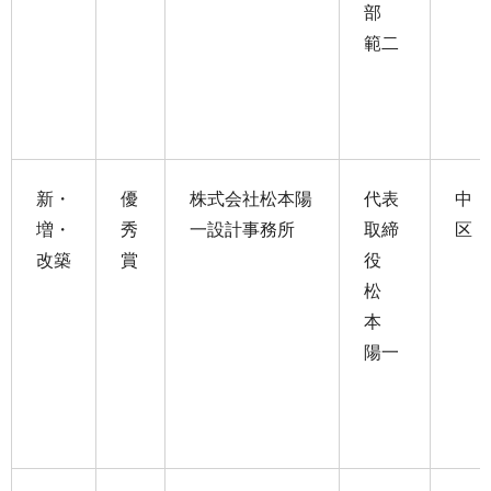
部
範二
新・
優
株式会社松本陽
代表
中
増・
秀
一設計事務所
取締
区
改築
賞
役
松
本
陽一