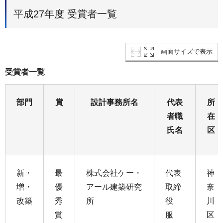
平成27年度 受賞者一覧
画面サイズで表示
受賞者一覧
部門
賞
設計事務所名
代表
所
者職
在
氏名
区
新・
最
株式会社ケー・
代表
神
増・
優
アール建築研究
取締
奈
改築
秀
所
役
川
賞
服
区