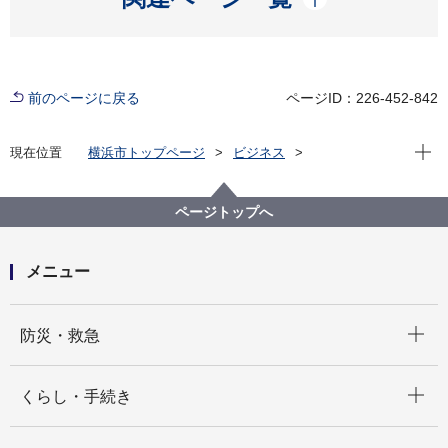
前のページに戻る
ページID：226-452-842
現在位
現在位置
横浜市トップページ
ビジネス
分野別メニュー
建築・都市計画
公共建築物
公共建築表彰
優良建築設計者表彰
ページトップへ
平成27年度 建築局優良建築設計者表彰
メニュー
開く
防災・救急
開く
くらし・手続き
開く