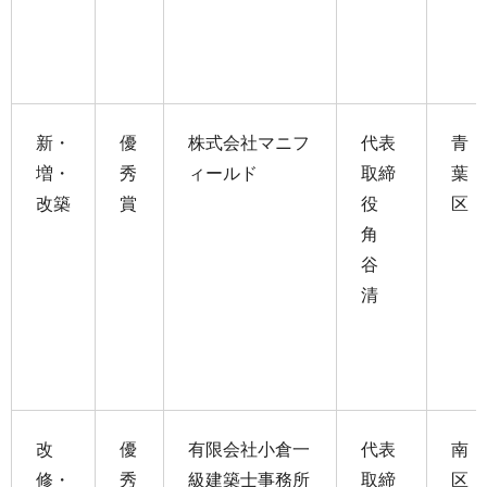
新・
優
株式会社マニフ
代表
青
増・
秀
ィールド
取締
葉
改築
賞
役
区
角
谷
清
改
優
有限会社小倉一
代表
南
修・
秀
級建築士事務所
取締
区