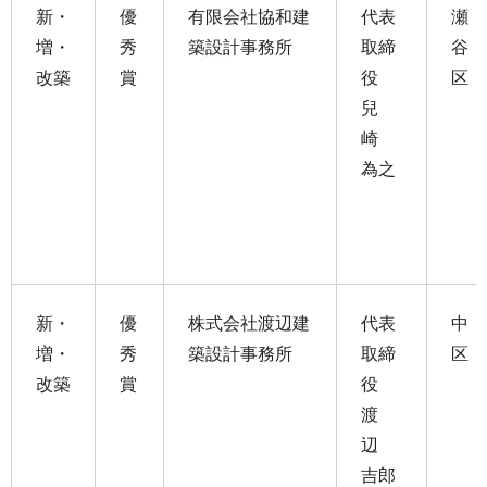
新・
優
有限会社協和建
代表
瀬
増・
秀
築設計事務所
取締
谷
改築
賞
役
区
兒
崎
為之
新・
優
株式会社渡辺建
代表
中
増・
秀
築設計事務所
取締
区
改築
賞
役
渡
辺
吉郎