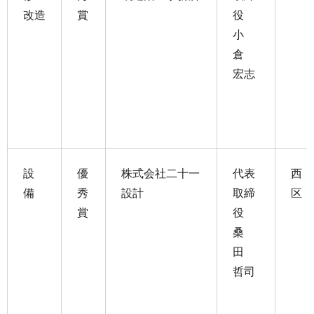
改造
賞
役
小
倉
宏志
設
優
株式会社二十一
代表
西
備
秀
設計
取締
区
賞
役
桑
田
哲司