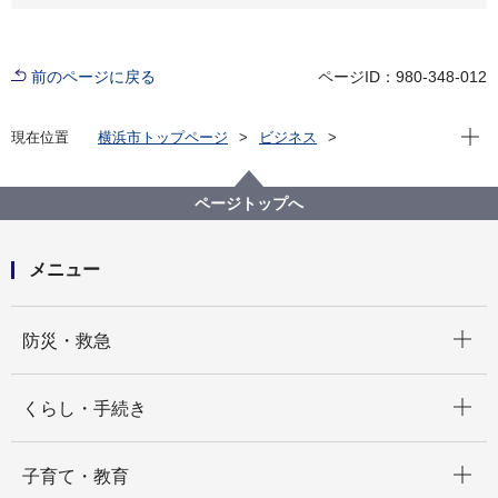
前のページに戻る
ページID：980-348-012
現在位
現在位置
横浜市トップページ
ビジネス
分野別メニュー
建築・都市計画
公共建築物
公共建築物の脱炭素化の取組
公共建築物における環境配慮基準
ページトップへ
メニュー
開く
防災・救急
開く
くらし・手続き
開く
子育て・教育