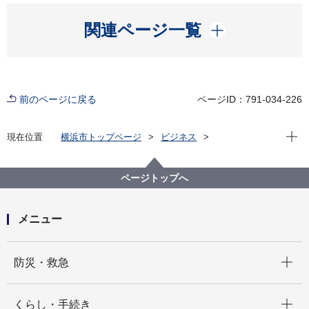
開く
関連ページ一覧
前のページに戻る
ページID：791-034-226
現在位
現在位置
横浜市トップページ
ビジネス
分野別メニュー
建築・都市計画
環境・省エネに関する取組・補助制度等
横浜市建築物環境配慮制度（CASBEE横浜）
ページトップへ
横浜市建築物環境配慮評価認証制度について
認証建物一覧
横浜三井ビルディング
オフィスロビー
メニュー
開く
防災・救急
開く
くらし・手続き