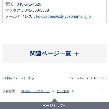
電話：
045-671-4526
ファクス：045-550-3568
メールアドレス：
kc-casbee@city.yokohama.lg.jp
開く
関連ページ一覧
前のページに戻る
ページID：727-439-380
現在位
現在位置
横浜市トップページ
ビジネス
分野別メニュー
建築・都市計画
環境・省エネに関する取組・補助制度等
横浜市建築物環境配慮制度（CASBEE横浜）
ページトップへ
横浜市建築物環境配慮評価認証制度について