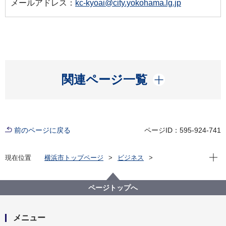
メールアドレス：
kc-kyoai@city.yokohama.lg.jp
開く
関連ページ一覧
前のページに戻る
ページID：595-924-741
現在位
現在位置
横浜市トップページ
ビジネス
分野別メニュー
建築・都市計画
住まいや建物の防災と補助制度
狭あい道路の拡幅整備
その他お知らせ等
ページトップへ
（２）意見公募
メニュー