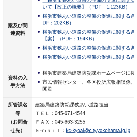
「横浜市狭あい道路の整備の促進に関する
いて【改正の概要】（PDF：1,123KB）
横浜市狭あい道路の整備の促進に関する条
DF：202KB）
案及び関
横浜市狭あい道路の整備の促進に関する条
連資料
【案】（PDF：194KB）
横浜市狭あい道路の整備の促進に関する条
横浜市狭あい道路の整備の促進に関する条
横浜市建築局建築防災課ホームページに掲
資料の入
市民情報センター、各区役所広報相談係、
手方法
閲覧
所管課名
建築局建築防災課狭あい道路担当
等
ＴＥＬ：045-671-4544
（お問合
ＦＡＸ：045-663-3255
せ先）
Ｅ-ｍａｉｌ：
kc-kyoai@city.yokohama.lg.jp