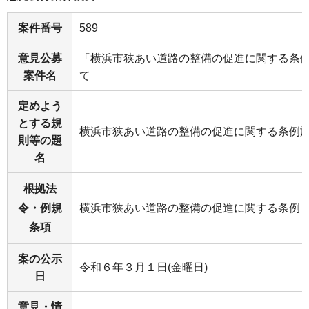
案件番号
589
意見公募
「横浜市狭あい道路の整備の促進に関する条
案件名
て
定めよう
とする規
横浜市狭あい道路の整備の促進に関する条例
則等の題
名
根拠法
令・例規
横浜市狭あい道路の整備の促進に関する条例
条項
案の公示
令和６年３月１日(金曜日)
日
意見・情