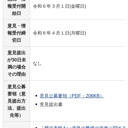
報受付開
令和６年３月１日(金曜日)
始日
意見・情
報受付締
令和６年４月１日(月曜日)
切日
意見提出
が30日未
なし
満の場合
その理由
意見公募
要領（意
意見公募要領（PDF：206KB）
見提出方
意見提出書
法、提出
先等）