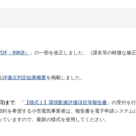
F：89KB）
」の一部を改正しました。（課名等の軽微な修
る
評価点判定結果概要
を掲載しました。
日)まで
、「
【様式１】環境配慮評価項目等報告書
」の受付を⾏
を希望する⼩売電気事業者は、報告書を電子申請システムに
ていますので、最新の様式を使⽤してください。