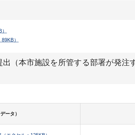
B）
89KB）
提出（本市施設を所管する部署が発注
ドデータ）