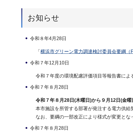
お知らせ
令和８年4月28日
「
横浜市グリーン電力調達検討委員会要綱（PD
令和７年12月10日
令和７年度の環境配慮評価項目等報告書によ
令和７年８月28日
令和７年８⽉28⽇(木曜日)から９⽉12⽇(金曜
本市施設を所管する部署が発注する電力供給契約
なお、要綱の⼀部改正により様式が変更となっ
令和７年８月28日