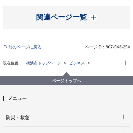
開く
関連ページ一覧
前のページに戻る
ページID：807-543-254
現在位
現在位置
横浜市トップページ
ビジネス
分野別メニュー
環境・公園・下水道
公共工事等（下水道河川局）
ページトップへ
メニュー
開く
防災・救急
開く