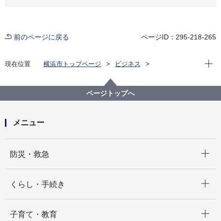
前のページに戻る
ページID：295-218-265
現在位
現在位置
横浜市トップページ
ビジネス
分野別メニュー
環境・公園・下水道
生活環境の保全
大気・悪臭
一般粉じん
ページトップへ
メニュー
開く
防災・救急
開く
くらし・手続き
開く
子育て・教育