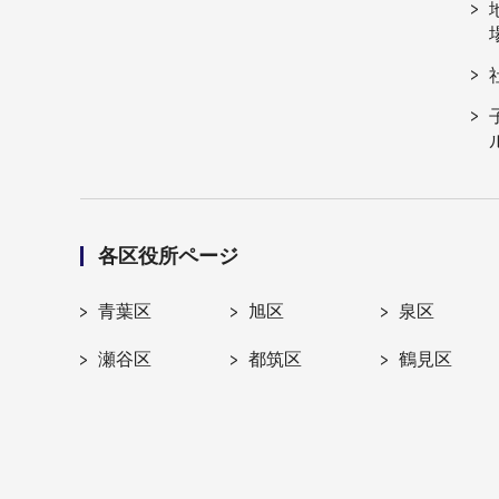
各区役所ページ
青葉区
旭区
泉区
瀬谷区
都筑区
鶴見区