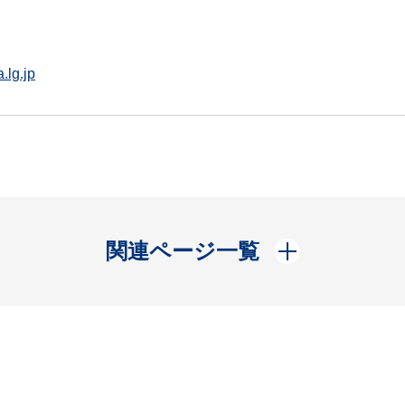
.lg.jp
開く
関連ページ一覧