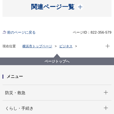
開く
関連ページ一覧
前のページに戻る
ページID：822-356-579
現在位
現在位置
横浜市トップページ
ビジネス
分野別メニュー
道路・河川
道路
技術監理
ページトップへ
メニュー
開く
防災・救急
開く
くらし・手続き