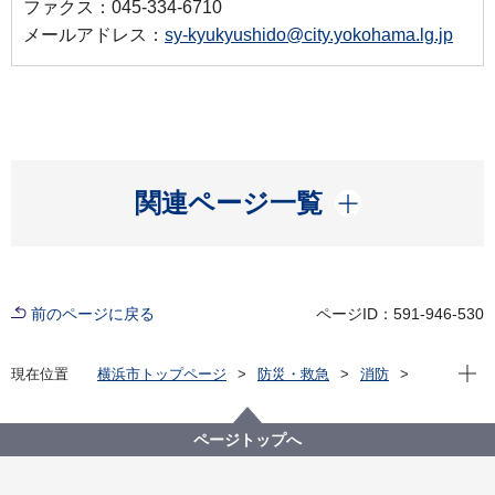
ファクス：045-334-6710
メールアドレス：
sy-kyukyushido@city.yokohama.lg.jp
開く
関連ページ一覧
前のページに戻る
ページID：591-946-530
現在位
現在位置
横浜市トップページ
防災・救急
消防
消防局の紹介
横浜市救急ワークステーション
ページトップへ