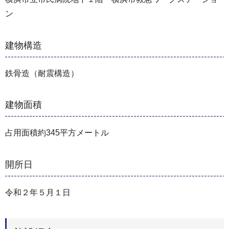
ン
建物構造
鉄骨造（耐震構造）
建物面積
占用面積約345平方メートル
開所日
令和２年５月１日