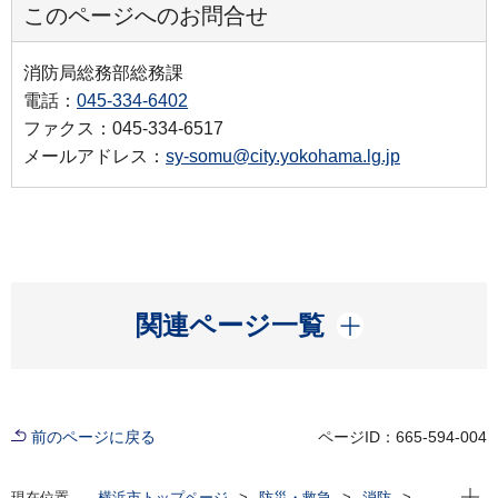
このページへのお問合せ
消防局総務部総務課
電話：
045-334-6402
ファクス：045-334-6517
メールアドレス：
sy-somu@city.yokohama.lg.jp
開く
関連ページ一覧
前のページに戻る
ページID：665-594-004
現在位
現在位置
横浜市トップページ
防災・救急
消防