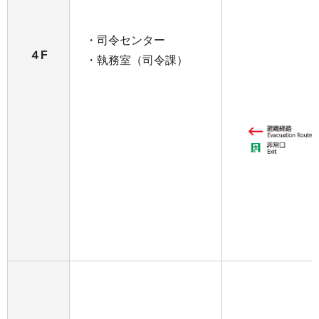
・司令センター
４F
・執務室（司令課）