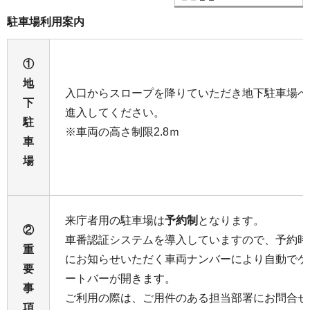
駐車場利用案内
①
地
入口からスロープを降りていただき地下駐車場へ
下
進入してください。
駐
※車両の高さ制限2.8ｍ
車
場
来庁者用の駐車場は
予約制
となります。
②
車番認証システムを導入していますので、予約時
重
にお知らせいただく車両ナンバーにより自動でゲ
要
ートバーが開きます。
事
ご利用の際は、ご用件のある担当部署にお問合せ
項