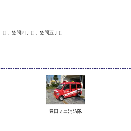
丁目、笠間四丁目、笠間五丁目
豊田ミニ消防隊