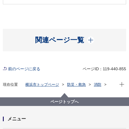
開く
関連ページ一覧
前のページに戻る
ページID：119-440-855
現在位
現在位置
横浜市トップページ
防災・救急
消防
火災予防ともしもの備え
初期消火
エアゾール式簡易消火具
エアゾール式簡易消火具の使用方法
ページトップへ
メニュー